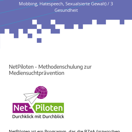
Mobbing, Hatespeech, Sexualsierte Gewalt) / 3
Gesundheit
NetPiloten - Methodenschulung zur
Mediensuchtprävention
NetPiloten ist ein Programm, das die BZgA (inzwischen