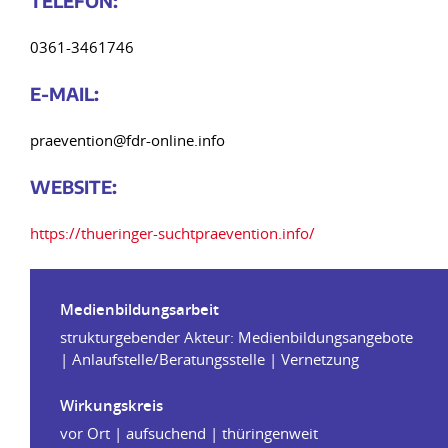
TELE
FON:
0361-3461746
E-MAIL:
praevention@fdr-online.info
WEB
SITE:
https://thueringer-suchtpraevention.info/
Medienbildungsarbeit
strukturgebender Akteur: Medienbildungsangebote
| Anlaufstelle/Beratungsstelle | Vernetzung
Wirkungskreis
vor Ort | aufsuchend | thüringenweit