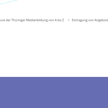
ure der Thüringer Medienbildung von A bis Z
Eintragung von Angebot
R