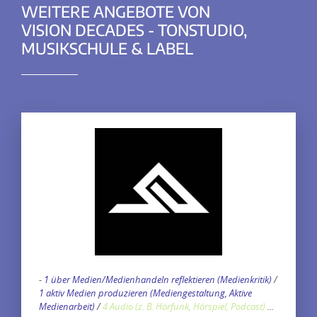
WEITERE ANGEBOTE VON
VISION DECADES - TONSTUDIO,
MUSIKSCHULE & LABEL
-
1 über Medien/Medienhandeln reflektieren (Medienkritik)
/
1 aktiv Medien produzieren (Mediengestaltung, Aktive
Medienarbeit)
/
4 Audio (z. B. Hörfunk, Hörspiel, Podcast)
...