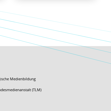
egische Medienbildung
ndesmedienanstalt (TLM)